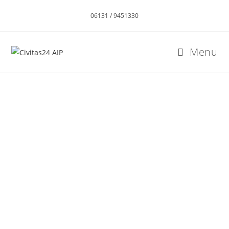
06131 / 9451330
Menu
AMBULATORYJNA INTENSYWNA OPIEKA
MEDYCZNA