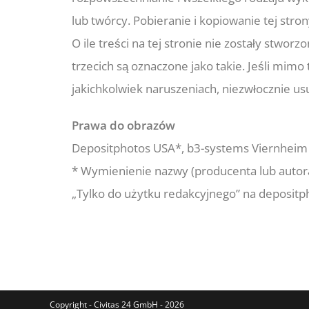
lub twórcy. Pobieranie i kopiowanie tej str
O ile treści na tej stronie nie zostały stwo
trzecich są oznaczone jako takie. Jeśli mimo
jakichkolwiek naruszeniach, niezwłocznie usu
Prawa do obrazów
Depositphotos USA*, b3-systems Viernheim
* Wymienienie nazwy (producenta lub autora
„Tylko do użytku redakcyjnego” na depositph
Copyright - Civitas 24 GmbH - 2026