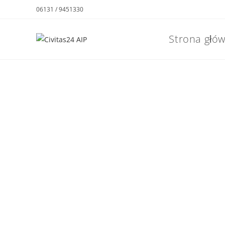
06131 / 9451330
Strona głó
AMBULATORYJNA INT