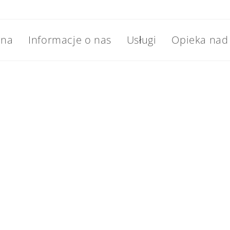
wna
Informacje o nas
Usługi
Opieka nad
ENSYWNA OPIEKA MEDYCZNA