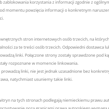
b zablokowania korzystania z informacji zgodnie z ogóln
 od momentu powzięcia informacji o konkretnym naruszeni
i.
zewnętrznych stron internetowych osób trzecich, na który
ności za te treści osób trzecich. Odpowiedni dostawca lu
prowadzą linki. Połączone strony zostały sprawdzone pod
ostały rozpoznane w momencie linkowania.
h prowadzą linki, nie jest jednak uzasadnione bez konkret
awa, natychmiast usuniemy takie linki.
 witryn na tych stronach podlegają niemieckiemu prawu au
korzystywanie poza granicami prawa autorskiego wymaga