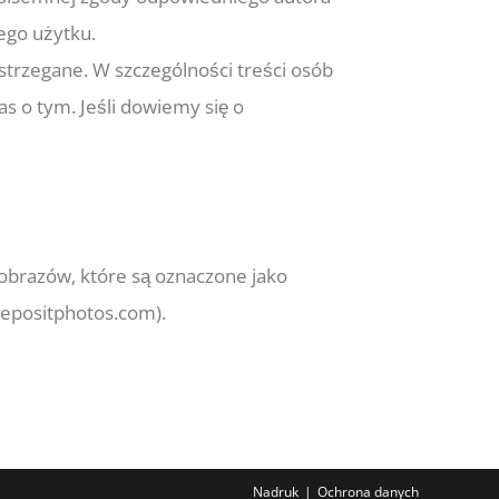
ego użytku.
estrzegane. W szczególności treści osób
as o tym. Jeśli dowiemy się o
obrazów, które są oznaczone jako
depositphotos.com).
Nadruk
Ochrona danych